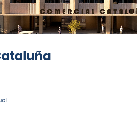
Cataluña
ual